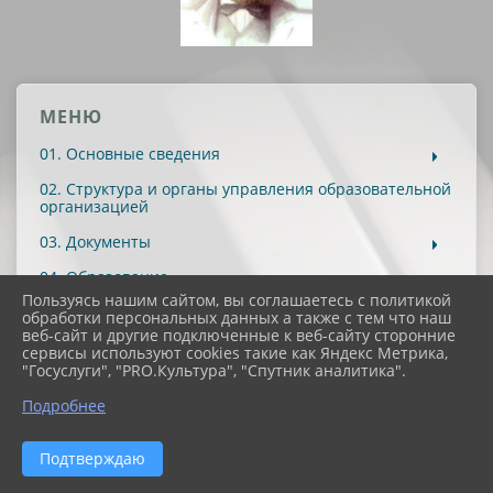
МЕНЮ
01. Основные сведения
02. Структура и органы управления образовательной
организацией
03. Документы
04. Образование
Пользуясь нашим сайтом, вы соглашаетесь с политикой
05. Руководство
обработки персональных данных а также с тем что наш
веб-сайт и другие подключенные к веб-сайту сторонние
06. Педагогический состав
сервисы используют cookies такие как Яндекс Метрика,
"Госуслуги", "PRO.Культура", "Спутник аналитика".
07. Материально-техническое обеспечение и
оснащенность образовательного процесса.
Подробнее
Доступная среда
08. Платные образовательные услуги
Подтверждаю
09. Финансово-хозяйственная деятельность