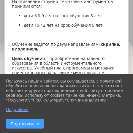
На отделение струнно-смычковых инструментов
принимаются:
дети 6,6-9 лет на срок обучения 8 лет;
дети 10-12 лет на срок обучения 5 лет;
Обучение ведется по двум направлениям:
скрипка,
виолончель
Цель обучения
– приобретение начального
образования в области инструментального
искусства. Учебный план, программы и методики
ориентированы на развитие музыкальных и
сценических способностей, на подготовку наиболее
Пользуясь нашим сайтом, вы соглашаетесь с политикой
одарённых учащихся к поступлению в средние и
обработки персональных данных а также с тем что наш
высшие музыкальные, педагогические учебные
веб-сайт и другие подключенные к веб-сайту сторонние
заведения. Полный курс обучения открывает
сервисы используют cookies такие как Яндекс Метрика,
учащимся реальные возможности интересной
"Госуслуги", "PRO.Культура", "Спутник аналитика".
работы на базе полученных навыков, знаний и
умений.
Подробнее
Преподаваемые предметы:
Подтверждаю
Индивидуальные занятия:
музыкальный
инструмент (специальность), дополнительный