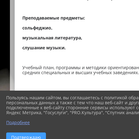
Преподаваемые предметы:
сольфеджио,
музыкальная литература,
слушание музыки.
Учебный план, программы и методики ориентирован
средних специальных и высших учебных заведениях.
В настоящее время на отделении работают:
Пользуясь нашим сайтом, вы соглашаетесь с политикой обра
- Круглякова Анна Викторовна
персональных данных а также с тем что наш веб-сайт и друг
подключенные к веб-сайту сторонние сервисы используют co
- Алексеева Мария Геннадьевна
Яндекс Метрика, "Госуслуги", "PRO.Культура", "Спутник анали
- Алексеева Наталья Петровна
Подробнее
- Акимова Ирина Алексеевна
Подтверждаю