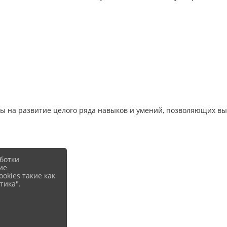
ы на развитие целого ряда навыков и умений, позволяющих в
ботки
ие
okies такие как
тика".