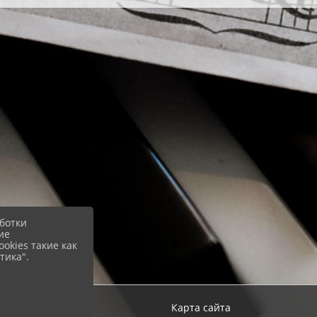
ботки
ие
okies такие как
тика".
ход
Карта сайта