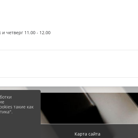
и четверг 11.00 - 12.00
ботки
ие
okies такие как
тика".
ход
Карта сайта