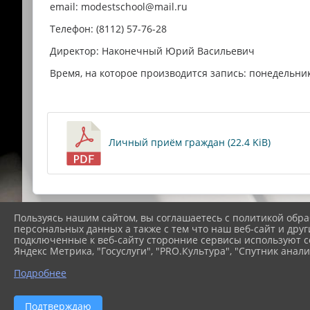
email: modestschool@mail.ru
Телефон: (8112) 57-76-28
Директор: Наконечный Юрий Васильевич
Время, на которое производится запись: понедельник 
Личный приём граждан (22.4 KiB)
Пользуясь нашим сайтом, вы соглашаетесь с политикой обра
персональных данных а также с тем что наш веб-сайт и друг
подключенные к веб-сайту сторонние сервисы используют co
Яндекс Метрика, "Госуслуги", "PRO.Культура", "Спутник анали
Подробнее
2026 г. modestschool1.ru
В
Подтверждаю