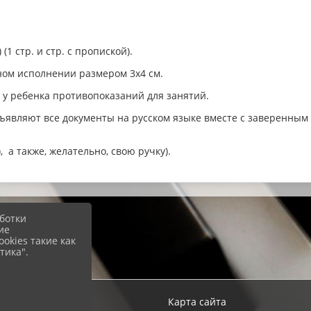
1 стр. и стр. с пропиской).
ном исполнении размером 3х4 см.
и у ребенка противопоказаний для занятий.
ъявляют все документы на русском языке вместе с заверенным
 а также, желательно, свою ручку).
ботки
ие
okies такие как
тика".
ход
Карта сайта