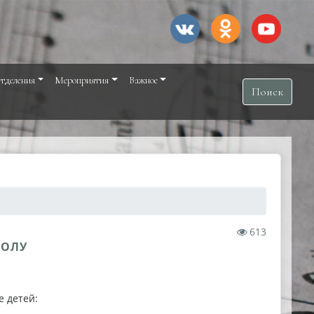
тделения
Мероприятия
Важное
Поиск
613
КОЛУ
е детей: