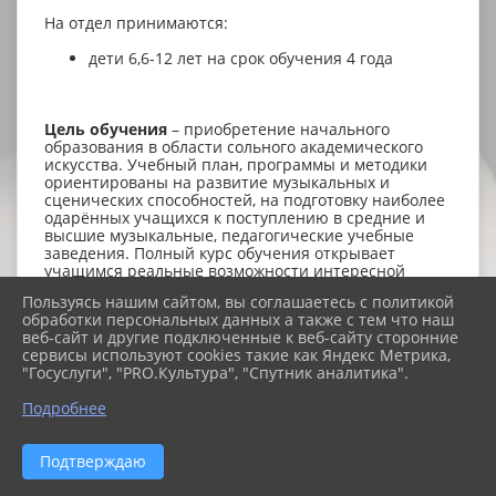
На отдел принимаются:
дети 6,6-12 лет на срок обучения 4 года
Цель обучения
– приобретение начального
образования в области сольного академического
искусства. Учебный план, программы и методики
ориентированы на развитие музыкальных и
сценических способностей, на подготовку наиболее
одарённых учащихся к поступлению в средние и
высшие музыкальные, педагогические учебные
заведения. Полный курс обучения открывает
учащимся реальные возможности интересной
работы на базе полученных навыков, знаний и
Пользуясь нашим сайтом, вы соглашаетесь с политикой
умений.
обработки персональных данных а также с тем что наш
веб-сайт и другие подключенные к веб-сайту сторонние
На сегодняшний день отделение осуществляет
сервисы используют cookies такие как Яндекс Метрика,
обучение по следующим
"Госуслуги", "PRO.Культура", "Спутник аналитика".
направлениям:
академическое пение
Подробнее
Препода
ваемые предметы:
Подтверждаю
Индивидуальные занятия: