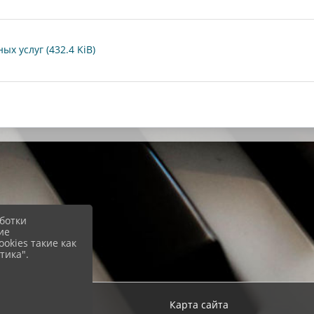
х услуг (432.4 KiB)
ботки
ие
okies такие как
тика".
ход
Карта сайта