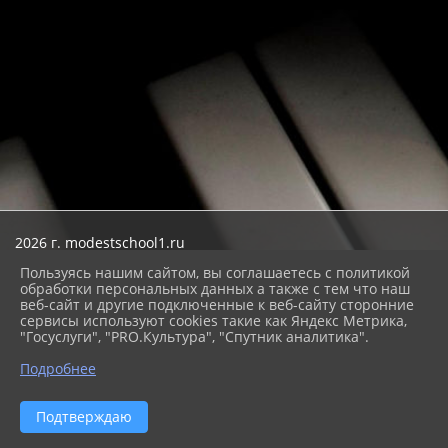
2026 г. modestschool1.ru
Вход
Пользуясь нашим сайтом, вы соглашаетесь с политикой
Карта сайта
обработки персональных данных а также с тем что наш
Политика обработки персональных данных
веб-сайт и другие подключенные к веб-сайту сторонние
сервисы используют cookies такие как Яндекс Метрика,
Сделано на KubCMS
"Госуслуги", "PRO.Культура", "Спутник аналитика".
Разработка и поддержка
Подробнее
Подтверждаю