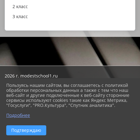
2 класс
3 класс
2026 г. modestschool1.ru
Вход
Пользуясь нашим сайтом, вы соглашаетесь с политикой
Карта сайта
обработки персональных данных а также с тем что наш
Политика обработки персональных данных
веб-сайт и другие подключенные к веб-сайту сторонние
сервисы используют cookies такие как Яндекс Метрика,
Сделано на KubCMS
"Госуслуги", "PRO.Культура", "Спутник аналитика".
Разработка и поддержка
Подробнее
Подтверждаю