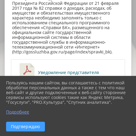
Президента Российской Федерации от 21 февраля
2017 года № 82 справки о доходах, расходах, об
имуществе и обязательствах имущественного
характера необходимо заполнять только с
использованием специального программного
обеспечения «Справки БК», размещенного на
официальном сайте государственной
информационной системы в области
государственной службы в информационно-
телекоммуникационной сети «Интернет»
(http://gossluzhba.gov.ru/page/index/spravki_bk).
Уведомление представителя
Пользуясь нашим сайтом, вы соглашаетесь с политикой
нанимателя о намерении выполнять иную
обработки персональных данных а также с тем что наш
оплачиваемую работу (122.0 KiB)
веб-сайт и другие подключенные к веб-сайту сторонние
сервисы используют cookies такие как Яндекс Метрика,
"Госуслуги", "PRO.Культура", "Спутник аналитика".
Заявление о выкупе подарка (20.9
Подробнее
KiB)
Подтверждаю