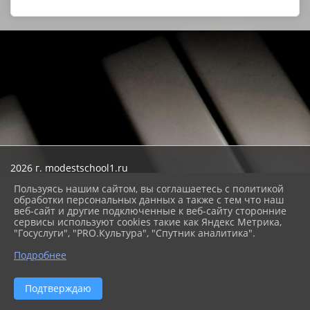
2026 г. modestschool1.ru
Вход
Пользуясь нашим сайтом, вы соглашаетесь с политикой
Карта сайта
обработки персональных данных а также с тем что наш
Политика обработки персональных данных
веб-сайт и другие подключенные к веб-сайту сторонние
сервисы используют cookies такие как Яндекс Метрика,
Сделано на KubCMS
"Госуслуги", "PRO.Культура", "Спутник аналитика".
Разработка и поддержка
Подробнее
Подтверждаю