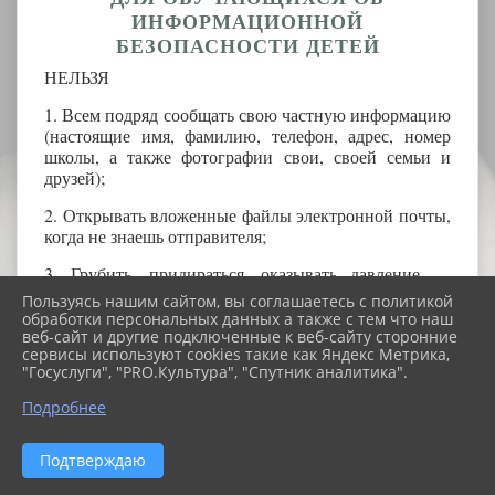
ИНФОРМАЦИОННОЙ
БЕЗОПАСНОСТИ ДЕТЕЙ
НЕЛЬЗЯ
1. Всем подряд сообщать свою частную информацию
(настоящие имя, фамилию, телефон, адрес, номер
школы, а также фотографии свои, своей семьи и
друзей);
2. Открывать вложенные файлы электронной почты,
когда не знаешь отправителя;
3. Грубить, придираться, оказывать давление —
вести себя невежливо и агрессивно;
Пользуясь нашим сайтом, вы соглашаетесь с политикой
обработки персональных данных а также с тем что наш
4. Не распоряжайся деньгами твоей семьи без
веб-сайт и другие подключенные к веб-сайту сторонние
разрешения старших - всегда спрашивай родителей;
сервисы используют cookies такие как Яндекс Метрика,
"Госуслуги", "PRO.Культура", "Спутник аналитика".
5. Не встречайся с Интернет-знакомыми в реальной
Подробнее
жизни - посоветуйся со взрослым, которому
доверяешь.
Подтверждаю
ОСТОРОЖНО