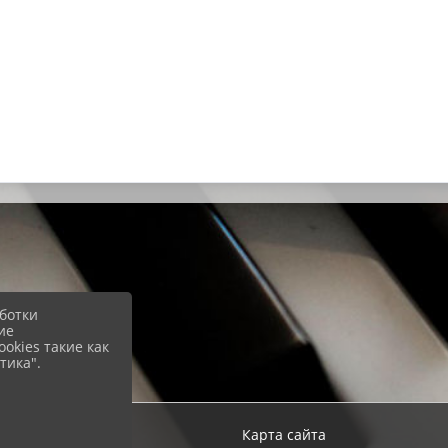
ботки
ие
okies такие как
тика".
ход
Карта сайта